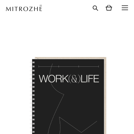
каталог
>
блокноты
>
блокноты а5
>
блокнот а5.
баланс работы и жизни