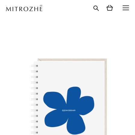
каталог
>
блокноты
>
блокноты а6
>
блокнот а6.
вдохновения