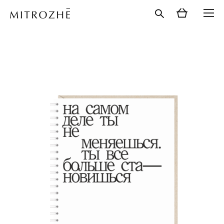
каталог
>
блокноты
>
блокноты а5
>
блокнот а5. на
самом деле ты все больше становишься собой