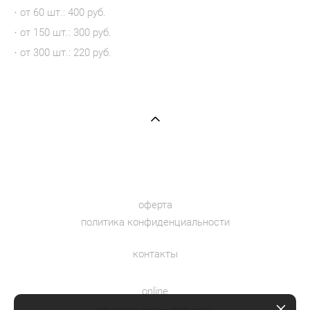
· от 60 шт.: 400 руб.
· от 150 шт.: 300 руб.
· от 300 шт.: 220 руб.
оферта
политика конфиденциальности
контакты
online
понедельник — пятница