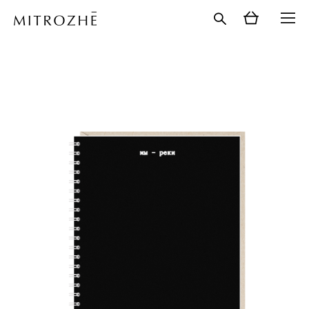
каталог
>
ежедневники
>
ежедневники а5
>
ежедневник а5. мы - реки