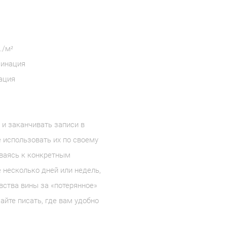
и
./м²
минация
ация
ь и заканчивать записи в
 использовать их по своему
ваясь к конкретным
е несколько дней или недель,
увства вины за «потерянное»
йте писать, где вам удобно