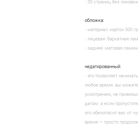
· 30 страниц без линовк
обложка:
· материал: картон 300 гр
· лицевая: бархатная ла
· задняя: матовая ламин
недатированный:
· это позволяет начинат
любое время. вы можете
усмотрению, не привязы
датам. а если пропустит
это обезопасит вас от ч
время — просто продолжа