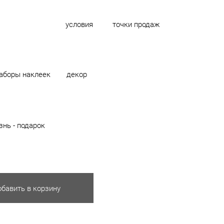
условия
точки продаж
аборы наклеек
декор
нь - подарок
бавить в корзину