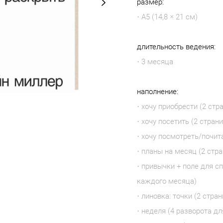
размер:
· А5 (14,8 × 21 см)
длительность ведения:
· 3 месяца
наполнение:
· хочу приобрести (2 стр
· хочу посетить (2 стран
· хочу посмотреть/почит
· планы на месяц (2 стр
· привычки + поле для с
каждого месяца)
· линовка: точки (2 стр
· неделя (4 разворота д