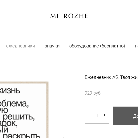
ежедневники
значки
оборудование (бесплатно)
н
ежедневники а5
>
ежедневник а5. твоя жизнь - подарок
Ежедневник А5. Твоя жиз
929 pуб.
До