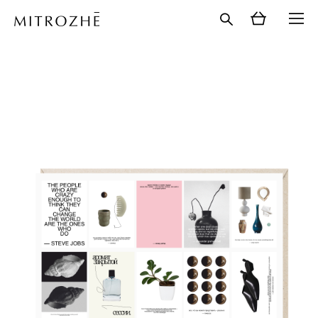
каталог
>
наборы наклеек
>
наборы наклеек а5
>
набор наклеек а5. те, кто безумны, меняют мир