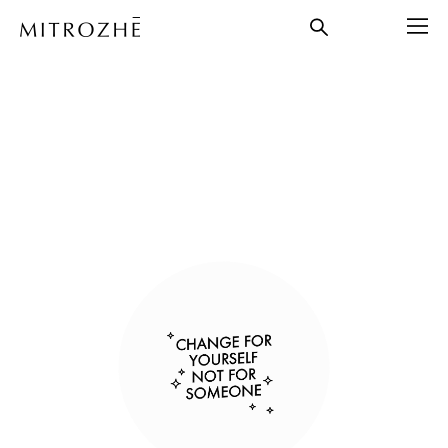
каталог
>
значки
>
значок "сhange for yourself not for
someone"