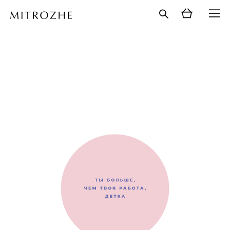
каталог
>
значки
>
значок "ты больше, чем твоя работа,
детка"